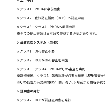
4.
上市申請
o クラス1：PMDAに事前届出
o クラス2：登録認証機関（RCB）へ認証申請
o クラス3・クラス4：PMDAへ承認申請
※全ての提出書類は日本語で作成する必要があります。
5.
品質管理システム（QMS）
o クラス1：QMS審査不要
o クラス2：RCBがQMS審査を実施
o クラス3・クラス4：PMDAがQMS審査を実施
※新規機器、クラス4、臨床試験が必要な機器は現地審査を
※QMS認証の有効期間は5年間。満了6ヶ月前から更新手続
6.
証明書の発行
o クラス2：RCBが認証証明書を発行